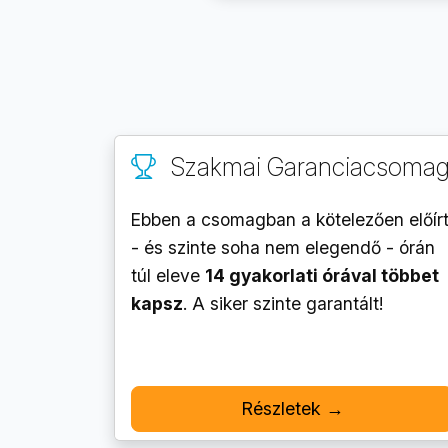
Szakmai Garanciacsoma
Ebben a csomagban a kötelezően előír
- és szinte soha nem elegendő - órán
túl eleve
14 gyakorlati órával többet
kapsz
. A siker szinte garantált!
Részletek →