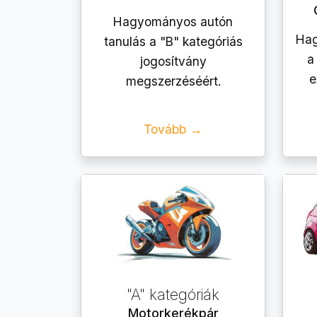
Hagyományos autón
Hag
tanulás a "B" kategóriás
a
jogosítvány
e
megszerzéséért.
Tovább →
"A" kategóriák
Motorkerékpár