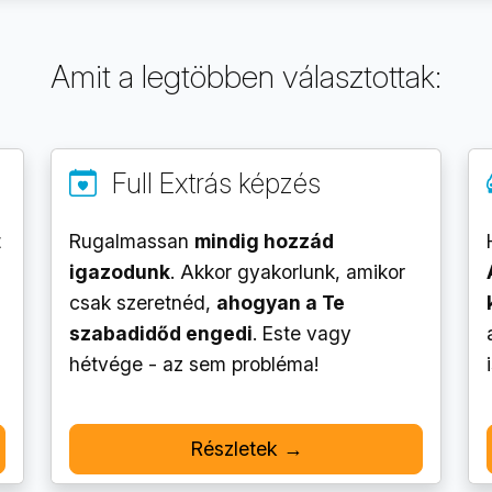
Amit a legtöbben választottak:
g
Full Extrás képzés
t
Rugalmassan
mindig hozzád
igazodunk
. Akkor gyakorlunk, amikor
csak szeretnéd,
ahogyan a Te
szabadidőd engedi
. Este vagy
hétvége - az sem probléma!
Részletek →