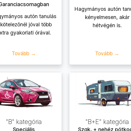
Garanciacsomagban
Hagymányos autón tan
ymányos autón tanulás
kényelmesen, akár
 kötelezőnél jóval több
hétvégén is.
xtra gyakorlati órával.
Tovább →
Tovább →
"B" kategória
"B+E" kategória
Speciális
Szgk. + nehéz pótko