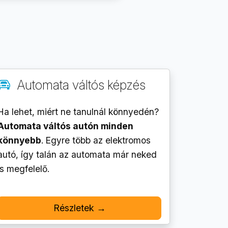
Automata váltós képzés
Ha lehet, miért ne tanulnál könnyedén?
Automata váltós autón minden
könnyebb
. Egyre több az elektromos
autó, így talán az automata már neked
is megfelelő.
Részletek →