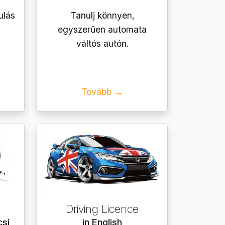
ulás
Tanulj könnyen,
egyszerűen automata
váltós autón.
Tovább →
Driving Licence
csi
in English