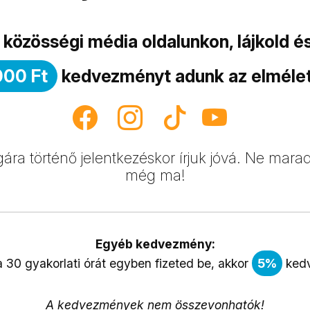
közösségi média oldalunkon, lájkold 
000 Ft
kedvezményt adunk az elméleti
a történő jelentkezéskor írjuk jóvá. Ne maradj
még ma!
Egyéb kedvezmény:
 a 30 gyakorlati órát egyben fizeted be, akkor
5%
kedv
A kedvezmények nem összevonhatók!