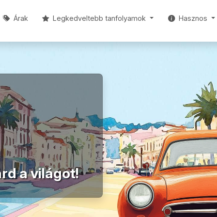
Árak
Legkedveltebb
tanfolyamok
Hasznos
rd a világot!