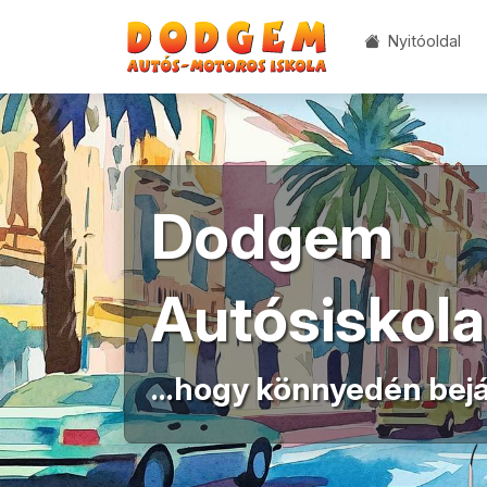
Nyitóoldal
Dodgem
Autósiskola
...hogy könnyedén bejá