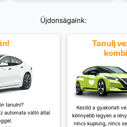
Újdonságaink:
án!
Tanulj v
kombi
ón tanulni?
Kezdd a gyakorlati ve
z automata váltó által
könnyebb legyen a lénye
ggel.
nincs kuplung, nincs se