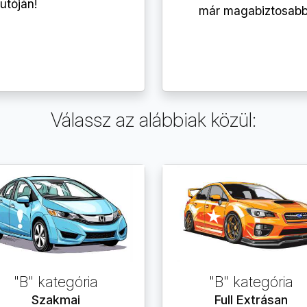
utóján!
már magabiztosabb 
Válassz az alábbiak közül:
"B" kategória
"B" kategória
Szakmai
Full Extrásan