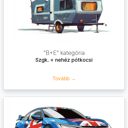
"B+E" kategória
Szgk. + nehéz pótkocsi
Tovább →