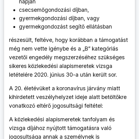
napján
csecsemőgondozási díjban,
gyermekgondozási díjban, vagy
gyermekgondozást segítő ellátásban
részesült, feltéve, hogy korábban a támogatást
még nem vette igénybe és a „B” kategóriás
vezetői engedély megszerzéséhez szükséges
sikeres közlekedési alapismeretek vizsga
letételére 2020. június 30-a után került sor.
A 20. életévüket a koronavírus járvány miatt
kihirdetett veszélyhelyzet ideje alatt betöltőkre
vonatkozó eltérő jogosultsági feltétel:
A közlekedési alapismeretek tanfolyam és
vizsga díjához nyújtott támogatásra való
jogosultsága annak a személynek is