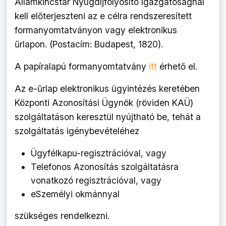
Államkincstár Nyugdíjfolyósító Igazgatóságnál
kell előterjeszteni az e célra rendszeresített
formanyomtatványon vagy elektronikus
űrlapon. (Postacím: Budapest, 1820).
A papíralapú formanyomtatvány
itt
érhető el.
Az e-űrlap elektronikus ügyintézés keretében
Központi Azonosítási Ügynök (röviden KAÜ)
szolgáltatáson keresztül nyújtható be, tehát a
szolgáltatás igénybevételéhez
Ügyfélkapu-regisztrációval, vagy
Telefonos Azonosítás szolgáltatásra
vonatkozó regisztrációval, vagy
eSzemélyi okmánnyal
szükséges rendelkezni.