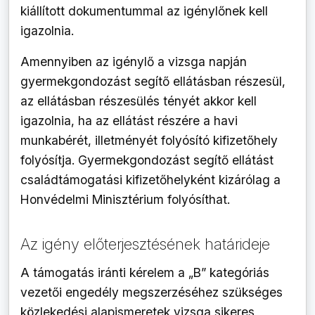
kiállított dokumentummal az igénylőnek kell
igazolnia.
Amennyiben az igénylő a vizsga napján
gyermekgondozást segítő ellátásban részesül,
az ellátásban részesülés tényét akkor kell
igazolnia, ha az ellátást részére a havi
munkabérét, illetményét folyósító kifizetőhely
folyósítja. Gyermekgondozást segítő ellátást
családtámogatási kifizetőhelyként kizárólag a
Honvédelmi Minisztérium folyósíthat.
Az igény előterjesztésének határideje
A támogatás iránti kérelem a „B” kategóriás
vezetői engedély megszerzéséhez szükséges
közlekedési alapismeretek vizsga sikeres