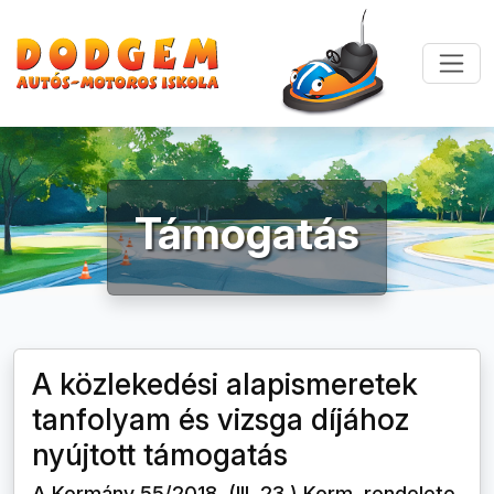
Támogatás
A közlekedési alapismeretek
tanfolyam és vizsga díjához
nyújtott támogatás
A Kormány 55/2018. (III. 23.) Korm. rendelete